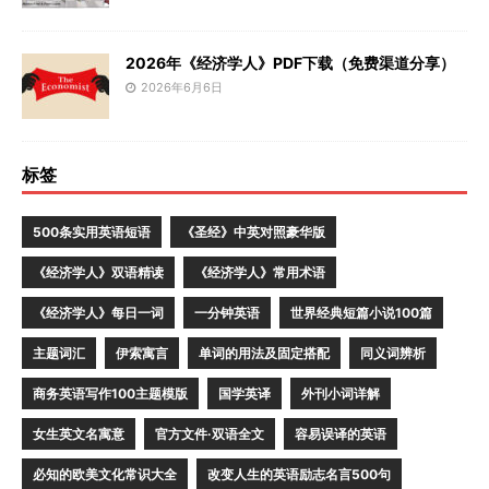
2026年《经济学人》PDF下载（免费渠道分享）
2026年6月6日
标签
500条实用英语短语
《圣经》中英对照豪华版
《经济学人》双语精读
《经济学人》常用术语
《经济学人》每日一词
一分钟英语
世界经典短篇小说100篇
主题词汇
伊索寓言
单词的用法及固定搭配
同义词辨析
商务英语写作100主题模版
国学英译
外刊小词详解
女生英文名寓意
官方文件·双语全文
容易误译的英语
必知的欧美文化常识大全
改变人生的英语励志名言500句