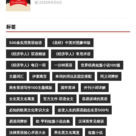
2026年6月6日
标签
500条实用英语短语
《圣经》中英对照豪华版
《经济学人》双语精读
《经济学人》常用术语
《经济学人》每日一词
一分钟英语
世界经典短篇小说100篇
主题词汇
伊索寓言
单词的用法及固定搭配
同义词辨析
商务英语写作100主题模版
国学英译
外刊小词详解
女生英文名寓意
官方文件·双语全文
容易误译的英语
必知的欧美文化常识大全
改变人生的英语励志名言500句
易混词辨析
欧·亨利短篇小说合集
汉译英常见错误
法律英语核心术语大全
男生英文名寓意
短篇小说