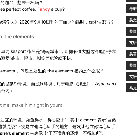
味的咖啡。想来一杯吗？
考研
es perfect coffee.
Fancy
a cup?
英文
《经济学人》2020年9月10日刊的下面这句话时，你还认识吗？
英语
to the
elements
.
英语
 seaport 指的是“海港城市”，即拥有供大型远洋船舶停靠
英语
表示“易遭受”袭击、抨击、嘲笑等危险或不快。
英语
ents 。问题是这里的 the elements 指的是什么呢？
英语
常搭配的是某种环境。而提到环境，对于电影《海王》（
Aquaman
）
马克
典台词：
 time, make him fight in yours.
宜的环境、如鱼得水、得心应手”，其中 element 表示“自然
也就是说“上次是在他得心应手的地方，这次让他在你得心应手
 one's element
来表示“处于不适宜的环境、不得其所”。