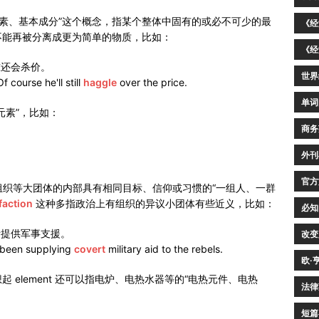
是“要素、基本成分”这个概念，指某个整体中固有的或必不可少的最
《经
不能再被分离成更为简单的物质，比如：
《经
准还会杀价。
世界
f course he'll still
haggle
over the price.
单词
元素”，比如：
商务
外刊
官方
社会或组织等大团体的内部具有相同目标、信仰或习惯的“一组人、一群
faction
这种多指政治上有组织的异议小团体有些近义，比如：
必知
者提供军事支援。
改变
 been supplying
covert
military aid to the rebels.
欧·
element 还可以指电炉、电热水器等的“电热元件、电热
法律
短篇