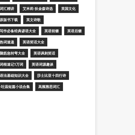
词汇精讲
艾米莉·狄金森诗选
英国文化
原版书下载
英文诗歌
写作必备经典谚语大全
英语前缀
英语后缀
热词速递
英语笑话大全
脑筋急转弯大全
英语讽刺笑话
词根速记1万词
英语词源趣谈
语法基础知识大全
莎士比亚十四行诗
·吐温短篇小说合集
高频雅思词汇