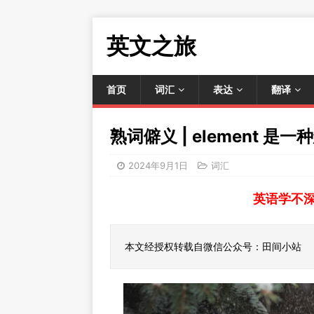
英文之旅
首页
词汇
表达
翻译
熟词僻义 | element 是
2024年9月1日
词汇
英语学不
本文经授权转载自微信公众号：田间小站