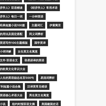
济学人》双语精读
《经济学人》常用术语
济学人》每日一词
一分钟英语
经典短篇小说100篇
主题词汇
伊索寓言
的用法及固定搭配
同义词辨析
英语写作100主题模版
国学英译
小词详解
女生英文名寓意
文件·双语全文
容易误译的英语
的欧美文化常识大全
人生的英语励志名言500句
易混词辨析
亨利短篇小说合集
汉译英常见错误
英语核心术语大全
男生英文名寓意
小说
纽约时报双语文摘
美国建国史话