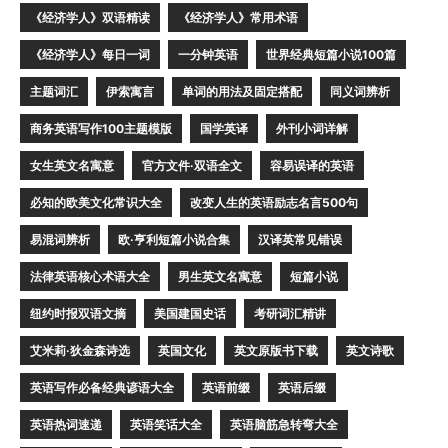
《经济学人》双语精读
《经济学人》常用术语
《经济学人》每日一词
一分钟英语
世界经典短篇小说100篇
主题词汇
伊索寓言
单词的用法及固定搭配
同义词辨析
商务英语写作100主题模版
国学英译
外刊小词详解
女生英文名寓意
官方文件·双语全文
容易误译的英语
必知的欧美文化常识大全
改变人生的英语励志名言500句
易混词辨析
欧·亨利短篇小说合集
汉译英常见错误
法律英语核心术语大全
男生英文名寓意
短篇小说
纽约时报双语文摘
美国建国史话
考研词汇精讲
艾米莉·狄金森诗选
英国文化
英文原版书下载
英文诗歌
英语写作必备经典谚语大全
英语前缀
英语后缀
英语热词速递
英语笑话大全
英语脑筋急转弯大全