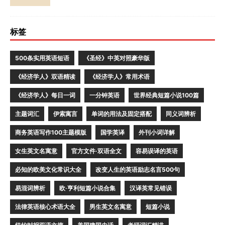
标签
500条实用英语短语
《圣经》中英对照豪华版
《经济学人》双语精读
《经济学人》常用术语
《经济学人》每日一词
一分钟英语
世界经典短篇小说100篇
主题词汇
伊索寓言
单词的用法及固定搭配
同义词辨析
商务英语写作100主题模版
国学英译
外刊小词详解
女生英文名寓意
官方文件·双语全文
容易误译的英语
必知的欧美文化常识大全
改变人生的英语励志名言500句
易混词辨析
欧·亨利短篇小说合集
汉译英常见错误
法律英语核心术语大全
男生英文名寓意
短篇小说