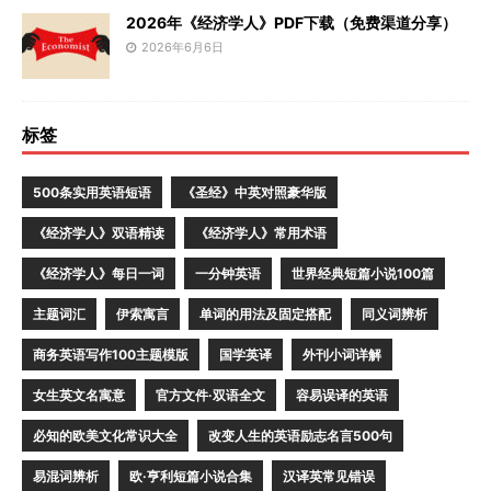
2026年《经济学人》PDF下载（免费渠道分享）
2026年6月6日
标签
500条实用英语短语
《圣经》中英对照豪华版
《经济学人》双语精读
《经济学人》常用术语
《经济学人》每日一词
一分钟英语
世界经典短篇小说100篇
主题词汇
伊索寓言
单词的用法及固定搭配
同义词辨析
商务英语写作100主题模版
国学英译
外刊小词详解
女生英文名寓意
官方文件·双语全文
容易误译的英语
必知的欧美文化常识大全
改变人生的英语励志名言500句
易混词辨析
欧·亨利短篇小说合集
汉译英常见错误