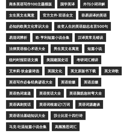
商务英语写作100主题模版
国学英译
外刊小词详解
女生英文名寓意
官方文件·双语全文
容易误译的英语
必知的欧美文化常识大全
改变人生的英语励志名言500句
易混词辨析
欧·亨利短篇小说合集
汉译英常见错误
法律英语核心术语大全
男生英文名寓意
短篇小说
纽约时报双语文摘
美国建国史话
考研词汇精讲
艾米莉·狄金森诗选
英国文化
英文原版书下载
英文诗歌
英语写作必备经典谚语大全
英语前缀
英语后缀
英语热词速递
英语笑话大全
英语脑筋急转弯大全
英语讽刺笑话
英语词根速记1万词
英语词源趣谈
英语语法基础知识大全
莎士比亚十四行诗
马克·吐温短篇小说合集
高频雅思词汇