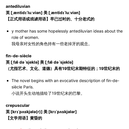
antediluvian
英 [ˌæntidɪˈluːviən] 美 [ˌæntidɪˈluːviən]
【正式用语或戏谑用语】早已过时的、十分老式的
y mother has some hopelessly antediluvian ideas about the
role of women.
我母亲对女性的角色持有一些老掉牙的观念。
fin-de-siècle
英 [ˌfæ̃ də ˈsjeklə] 美 [ˌfæ̃ də ˈsjeklə]
（尤指艺术、文化、道德）具有19世纪末期特征的；19世纪末的
The novel begins with an evocative description of fin-de-
siècle Paris.
小说开头生动地描绘了19世纪末的巴黎。
crepuscular
英 [krɪˈpʌskjələ(r)] 美 [krɪˈpʌskjələr]
【文学用语】黄昏的