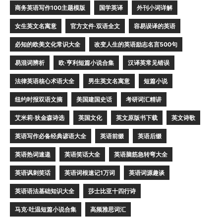
商务英语写作100主题模版
国学英译
外刊小词详解
女生英文名寓意
官方文件·双语全文
容易误译的英语
必知的欧美文化常识大全
改变人生的英语励志名言500句
易混词辨析
欧·亨利短篇小说合集
汉译英常见错误
法律英语核心术语大全
男生英文名寓意
短篇小说
纽约时报双语文摘
美国建国史话
考研词汇精讲
艾米莉·狄金森诗选
英国文化
英文原版书下载
英文诗歌
英语写作必备经典谚语大全
英语前缀
英语后缀
英语热词速递
英语笑话大全
英语脑筋急转弯大全
英语讽刺笑话
英语词根速记1万词
英语词源趣谈
英语语法基础知识大全
莎士比亚十四行诗
马克·吐温短篇小说合集
高频雅思词汇