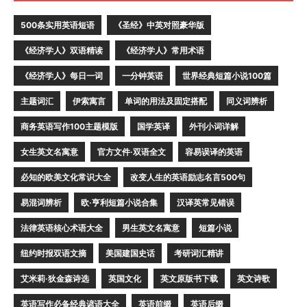
500条实用英语短语
《圣经》中英对照豪华版
《经济学人》双语精读
《经济学人》常用术语
《经济学人》每日一词
一分钟英语
世界经典短篇小说100篇
主题词汇
伊索寓言
单词的用法及固定搭配
同义词辨析
商务英语写作100主题模版
国学英译
外刊小词详解
女生英文名寓意
官方文件·双语全文
容易误译的英语
必知的欧美文化常识大全
改变人生的英语励志名言500句
易混词辨析
欧·亨利短篇小说合集
汉译英常见错误
法律英语核心术语大全
男生英文名寓意
短篇小说
纽约时报双语文摘
美国建国史话
考研词汇精讲
艾米莉·狄金森诗选
英国文化
英文原版书下载
英文诗歌
英语写作必备经典谚语大全
英语前缀
英语后缀