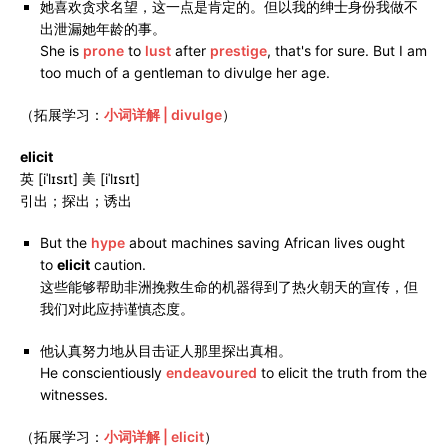
她喜欢贪求名望，这一点是肯定的。但以我的绅士身份我做不
出泄漏她年龄的事。
She is
prone
to
lust
after
prestige
, that's for sure. But I am
too much of a gentleman to divulge her age.
（拓展学习：
小词详解 | divulge
）
elicit
英 [iˈlɪsɪt] 美 [iˈlɪsɪt]
引出；探出；诱出
But the
hype
about machines saving African lives ought
to
elicit
caution.
这些能够帮助非洲挽救生命的机器得到了热火朝天的宣传，但
我们对此应持谨慎态度。
他认真努力地从目击证人那里探出真相。
He conscientiously
endeavoured
to elicit the truth from the
witnesses.
（拓展学习：
小词详解 | elicit
）