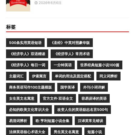
2026年6月6日
标签
500条实用英语短语
《圣经》中英对照豪华版
《经济学人》双语精读
《经济学人》常用术语
《经济学人》每日一词
一分钟英语
世界经典短篇小说100篇
主题词汇
伊索寓言
单词的用法及固定搭配
同义词辨析
商务英语写作100主题模版
国学英译
外刊小词详解
女生英文名寓意
官方文件·双语全文
容易误译的英语
必知的欧美文化常识大全
改变人生的英语励志名言500句
易混词辨析
欧·亨利短篇小说合集
汉译英常见错误
法律英语核心术语大全
男生英文名寓意
短篇小说