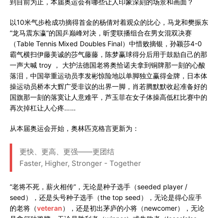
到目前为止，本届奥运会有哪些让人印象深刻的场景和画面？
以10米气步枪成功摘得首金的杨倩对着观众的比心，马龙和樊振东
“龙马震东瀛”的国乒巅峰对决，昕雯联播组合在男女混双决赛
（Table Tennis Mixed Doubles Final）中惜败摘银，孙颖莎4-0
霸气横扫伊藤美诚的莎气藤藤，陈梦赢球得分后用于鼓励自己的那
一声大喊 troy ， 大护法德国老将奥恰诺夫拿到铜牌那一刻的心酸
落泪，中国举重运动员李发彬惊险地以单脚独立赢得金牌，日本体
操运动员桥本大辉广受非议的出界一脚，肖若腾默默收起准备好的
国旗那一刻的落寞让人意难平，芦玉菲在女子体操高低杠比赛中的
再次掉杠让人心疼……
从本届奥运会开始，奥林匹克格言更新为：
更快、更高、更强——更团结
Faster, Higher, Stronger - Together
“老将不死，薪火相传”，无论是种子选手（seeded player /
seed），还是头号种子选手（the top seed），无论是得心应手
的老将（
veteran
），还是初出茅庐的小将（newcomer），无论