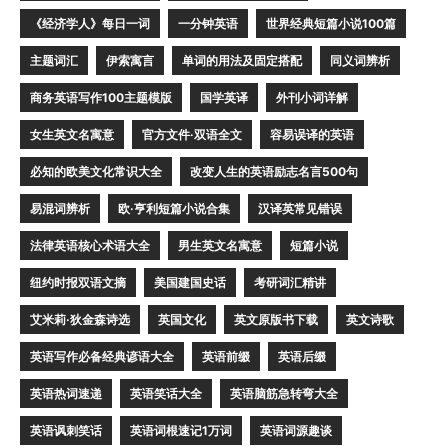
《经济学人》每日一词
一分钟英语
世界经典短篇小说100篇
主题词汇
伊索寓言
单词的用法及固定搭配
同义词辨析
商务英语写作100主题模版
国学英译
外刊小词详解
女生英文名寓意
官方文件·双语全文
容易误译的英语
必知的欧美文化常识大全
改变人生的英语励志名言500句
易混词辨析
欧·亨利短篇小说合集
汉译英常见错误
法律英语核心术语大全
男生英文名寓意
短篇小说
纽约时报双语文摘
美国建国史话
考研词汇精讲
艾米莉·狄金森诗选
英国文化
英文原版书下载
英文诗歌
英语写作必备经典谚语大全
英语前缀
英语后缀
英语热词速递
英语笑话大全
英语脑筋急转弯大全
英语讽刺笑话
英语词根速记1万词
英语词源趣谈