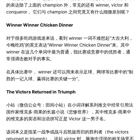
的表达除了上面的 champion 外，常见的还有 winner, victor 和
conqueror 。它们与 champion 之间究竟又有什么细微差别呢？
Winner Winner Chicken Dinner
对于很多吃鸡游戏迷来说，看到 winner 一词不难想起“大吉大利，
今晚吃鸡”的英文表达“Winner Winner Chicken Dinner”来。其中
winner 在这几个单词中最为普通，指比赛或竞赛中的优胜者，通
常强调击败对手的事实。
在具体比赛中， winner 还可以用来表示足球、网球等比赛中的“制
胜的一记入球、赢得比赛的关键一分”。
The Victors Returned in Triumph
小站（微信公众号：田间小站）在小词详解系列推文中经常引用法
国作家维克多·雨果的长篇小说《悲惨世界》，其中维克多·雨果中
的维克多的英语和法语拼写正是 Victor 这一男子名。
该词本义是指某一战争或战斗后凯旋而归的胜利者（the victors
returned in triumph）。说起 victor 时，脑海中浮现的相关场景不