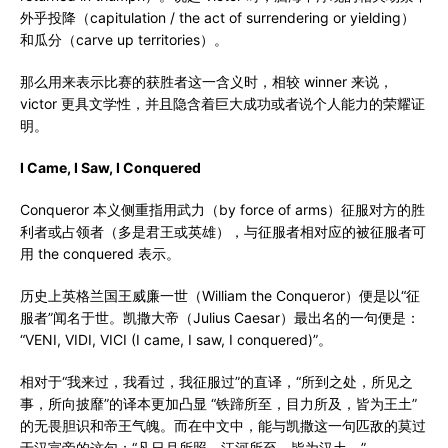
外乎投降（capitulation / the act of surrendering or yielding）
和瓜分（carve up territories）。
那么用来表示比赛的获胜者这一含义时，相较 winner 来说，
victor 更具文学性，并且隐含着巨大成功或者说个人能力的荣耀证
明。
I Came, I Saw, I Conquered
Conqueror 本义侧重指用武力（by force of arms）征服对方的胜
利者或占领者（多是君王或英雄），与征服者相对应的被征服者可
用 the conquered 表示。
历史上英格兰国王威廉一世（William the Conqueror）便是以“征
服者”闻名于世。凯撒大帝（Julius Caesar）最出名的一句便是：
“VENI, VIDI, VICI (I came, I saw, I conquered)”。
相对于“我来过，我看过，我征服过”的直译，“所到之处，所见之
事，所向披靡”的译本更加凸显 “铁蹄所至，目力所及，皆为王土”
的无畏胆识和帝王气魄。而在中文中，能与凯撒这一句匹敌的莫过
于汉宣帝的这句：“凡日月所照，江河所至，皆为汉土。”