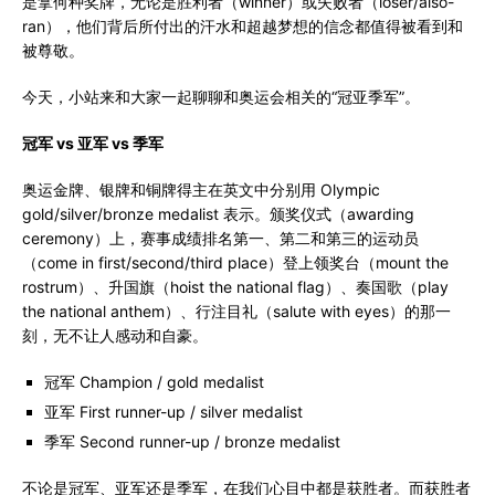
是拿何种奖牌，无论是胜利者（winner）或失败者（loser/also-
ran），他们背后所付出的汗水和超越梦想的信念都值得被看到和
被尊敬。
今天，小站来和大家一起聊聊和奥运会相关的“冠亚季军”。
冠军
vs
亚军
vs
季军
奥运金牌、银牌和铜牌得主在英文中分别用 Olympic
gold/silver/bronze medalist 表示。颁奖仪式（awarding
ceremony）上，赛事成绩排名第一、第二和第三的运动员
（come in first/second/third place）登上领奖台（mount the
rostrum）、升国旗（hoist the national flag）、奏国歌（play
the national anthem）、行注目礼（salute with eyes）的那一
刻，无不让人感动和自豪。
冠军 Champion / gold medalist
亚军 First runner-up / silver medalist
季军 Second runner-up / bronze medalist
不论是冠军、亚军还是季军，在我们心目中都是获胜者。而获胜者