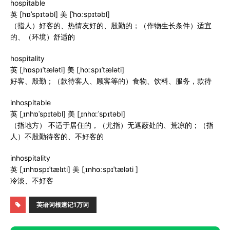
hospitable
英 [hɒˈspɪtəbl] 美 [ˈhɑːspɪtəbl]
（指人）好客的、热情友好的、殷勤的；（作物生长条件）适宜
的、（环境）舒适的
hospitality
英 [ˌhɒspɪˈtæləti] 美 [ˌhɑːspɪˈtæləti]
好客、殷勤；（款待客人、顾客等的）食物、饮料、服务，款待
inhospitable
英 [ˌɪnhɒˈspɪtəbl] 美 [ˌɪnhɑːˈspɪtəbl]
（指地方） 不适于居住的，（尤指）无遮蔽处的、荒凉的；（指
人）不殷勤待客的、不好客的
inhospitality
英 [ˌɪnhɒspɪˈtælɪti] 美 [ˌɪnhɑːspɪˈtæləti ]
冷淡、不好客
英语词根速记1万词