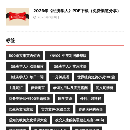
2026年《经济学人》PDF下载（免费渠道分享）
2026年6月6日
标签
500条实用英语短语
《圣经》中英对照豪华版
《经济学人》双语精读
《经济学人》常用术语
《经济学人》每日一词
一分钟英语
世界经典短篇小说100篇
主题词汇
伊索寓言
单词的用法及固定搭配
同义词辨析
商务英语写作100主题模版
国学英译
外刊小词详解
女生英文名寓意
官方文件·双语全文
容易误译的英语
必知的欧美文化常识大全
改变人生的英语励志名言500句