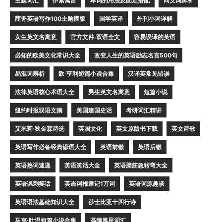
主题词汇
伊索寓言
单词的用法及固定搭配
同义词辨析
商务英语写作100主题模版
国学英译
外刊小词详解
女生英文名寓意
官方文件·双语全文
容易误译的英语
必知的欧美文化常识大全
改变人生的英语励志名言500句
易混词辨析
欧·亨利短篇小说合集
汉译英常见错误
法律英语核心术语大全
男生英文名寓意
短篇小说
纽约时报双语文摘
美国建国史话
考研词汇精讲
艾米莉·狄金森诗选
英国文化
英文原版书下载
英文诗歌
英语写作必备经典谚语大全
英语前缀
英语后缀
英语热词速递
英语笑话大全
英语脑筋急转弯大全
英语讽刺笑话
英语词根速记1万词
英语词源趣谈
英语语法基础知识大全
莎士比亚十四行诗
马克·吐温短篇小说合集
高频雅思词汇