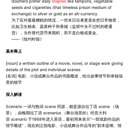
doomers prefer daily
staples
like tampons, vegetable
seeds and cigarettes (that timeless prison medium of
exchange) to silver or gold as an alt-currency.
为了应对最最糟糕的情况，一些末日论者更喜欢把日常物资，
比如卫生棉条、蔬菜种子和香烟（监狱中永不过时的硬通
货），当作替代货币来囤积，而不是白银或黄金。
——《纽约时报》
基本释义
[noun] a written outline of a movie, novel, or stage work giving
details of the plot and individual scenes
[名词] 电影、小说或舞台作品的书面概述，给出故事情节和单独场
景的细节
深入解读
Scenario 一词与熟词 scene 同源，都是源自拉丁语
scena
（场
景），由晚期拉丁语
scenarius
（舞台场景的）经意大利
语
scenario
于1868年进入英语，最初用来表示“一部戏剧作品的
情节概述”，现在则泛指电影、小说或舞台作品等的“剧本提纲、情