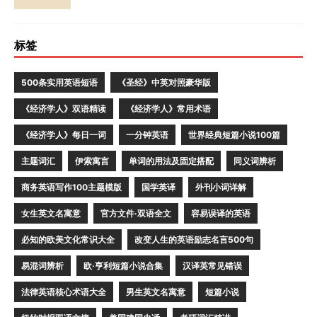
标签
500条实用英语短语
《圣经》中英对照豪华版
《经济学人》双语精读
《经济学人》常用术语
《经济学人》每日一词
一分钟英语
世界经典短篇小说100篇
主题词汇
伊索寓言
单词的用法及固定搭配
同义词辨析
商务英语写作100主题模版
国学英译
外刊小词详解
女生英文名寓意
官方文件·双语全文
容易误译的英语
必知的欧美文化常识大全
改变人生的英语励志名言500句
易混词辨析
欧·亨利短篇小说合集
汉译英常见错误
法律英语核心术语大全
男生英文名寓意
短篇小说