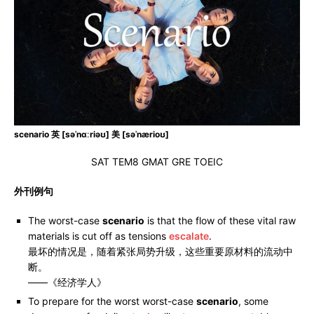
scenario 英 [səˈnɑːriəʊ] 美 [səˈnærioʊ]
SAT TEM8 GMAT GRE TOEIC
外刊例句
The worst-case
scenario
is that the flow of these vital raw
materials is cut off as tensions
escalate
.
最坏的情况是，随着紧张局势升级，这些重要原材料的流动中
断。
——《经济学人》
To prepare for the worst worst-case
scenario
, some