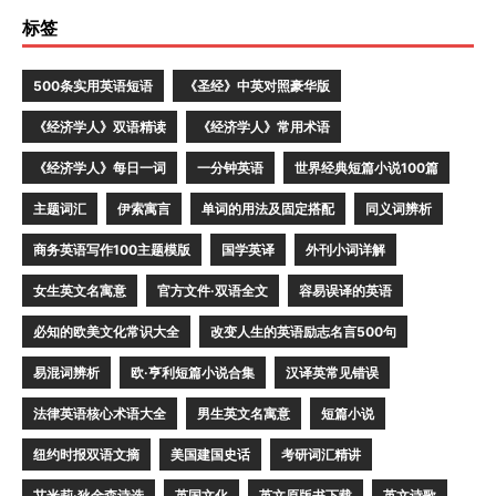
标签
500条实用英语短语
《圣经》中英对照豪华版
《经济学人》双语精读
《经济学人》常用术语
《经济学人》每日一词
一分钟英语
世界经典短篇小说100篇
主题词汇
伊索寓言
单词的用法及固定搭配
同义词辨析
商务英语写作100主题模版
国学英译
外刊小词详解
女生英文名寓意
官方文件·双语全文
容易误译的英语
必知的欧美文化常识大全
改变人生的英语励志名言500句
易混词辨析
欧·亨利短篇小说合集
汉译英常见错误
法律英语核心术语大全
男生英文名寓意
短篇小说
纽约时报双语文摘
美国建国史话
考研词汇精讲
艾米莉·狄金森诗选
英国文化
英文原版书下载
英文诗歌