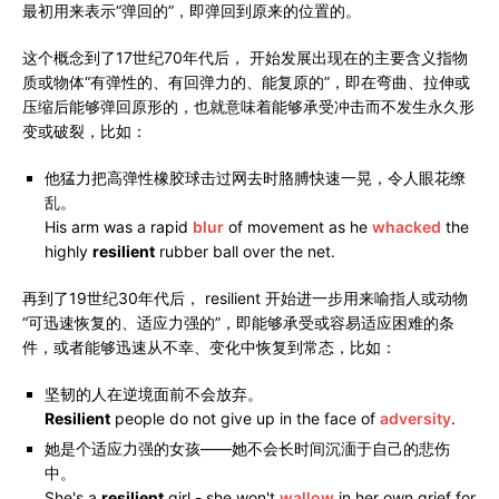
最初用来表示“弹回的”，即弹回到原来的位置的。
这个概念到了17世纪70年代后， 开始发展出现在的主要含义指物
质或物体“有弹性的、有回弹力的、能复原的”，即在弯曲、拉伸或
压缩后能够弹回原形的，也就意味着能够承受冲击而不发生永久形
变或破裂，比如：
他猛力把高弹性橡胶球击过网去时胳膊快速一晃，令人眼花缭
乱。
His arm was a rapid
blur
of movement as he
whacked
the
highly
resilient
rubber ball over the net.
再到了19世纪30年代后， resilient 开始进一步用来喻指人或动物
“可迅速恢复的、适应力强的”，即能够承受或容易适应困难的条
件，或者能够迅速从不幸、变化中恢复到常态，比如：
坚韧的人在逆境面前不会放弃。
Resilient
people do not give up in the face of
adversity
.
她是个适应力强的女孩——她不会长时间沉湎于自己的悲伤
中。
She's a
resilient
girl - she won't
wallow
in her own grief for