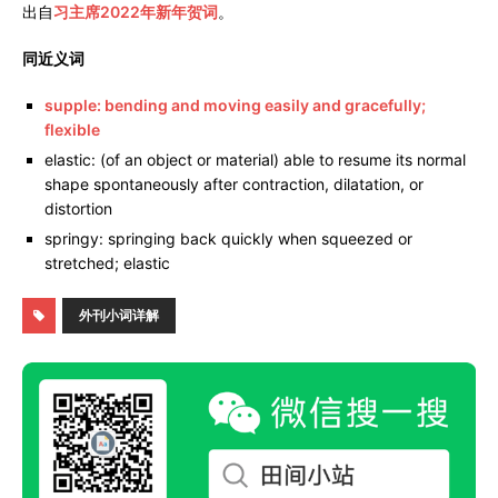
出自
习主席2022年新年贺词
。
同近义词
supple: bending and moving easily and gracefully;
flexible
elastic: (of an object or material) able to resume its normal
shape spontaneously after contraction, dilatation, or
distortion
springy: springing back quickly when squeezed or
stretched; elastic
外刊小词详解