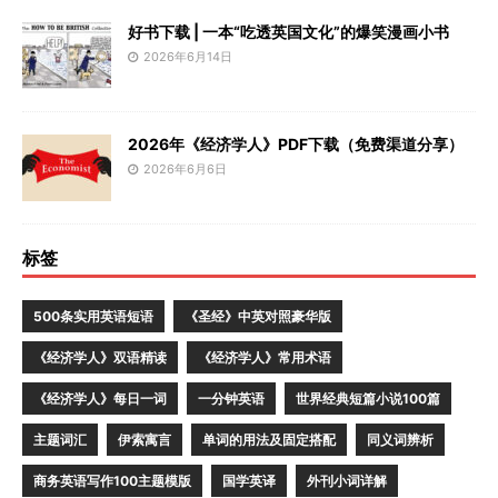
好书下载 | 一本“吃透英国文化”的爆笑漫画小书
2026年6月14日
2026年《经济学人》PDF下载（免费渠道分享）
2026年6月6日
标签
500条实用英语短语
《圣经》中英对照豪华版
《经济学人》双语精读
《经济学人》常用术语
《经济学人》每日一词
一分钟英语
世界经典短篇小说100篇
主题词汇
伊索寓言
单词的用法及固定搭配
同义词辨析
商务英语写作100主题模版
国学英译
外刊小词详解