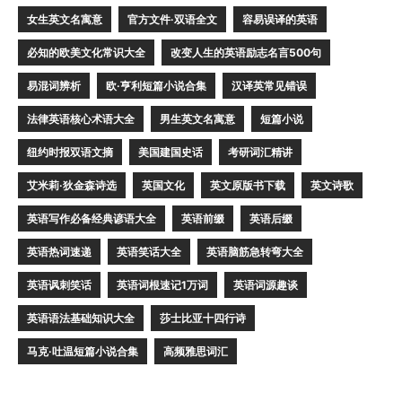
女生英文名寓意
官方文件·双语全文
容易误译的英语
必知的欧美文化常识大全
改变人生的英语励志名言500句
易混词辨析
欧·亨利短篇小说合集
汉译英常见错误
法律英语核心术语大全
男生英文名寓意
短篇小说
纽约时报双语文摘
美国建国史话
考研词汇精讲
艾米莉·狄金森诗选
英国文化
英文原版书下载
英文诗歌
英语写作必备经典谚语大全
英语前缀
英语后缀
英语热词速递
英语笑话大全
英语脑筋急转弯大全
英语讽刺笑话
英语词根速记1万词
英语词源趣谈
英语语法基础知识大全
莎士比亚十四行诗
马克·吐温短篇小说合集
高频雅思词汇