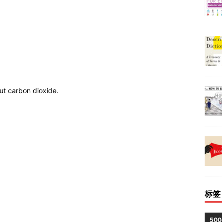
t carbon dioxide.
标签
50