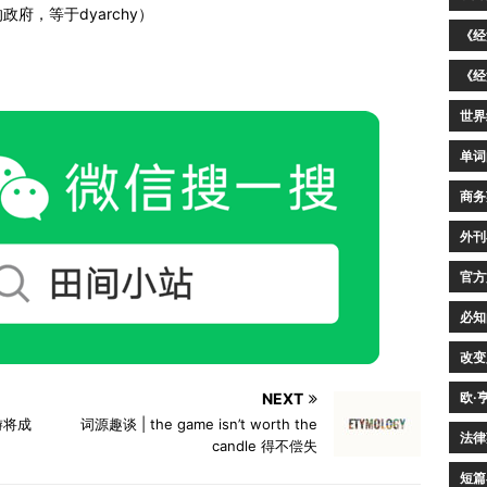
府，等于dyarchy）
《经
《经
世界
单词
商务
外刊
官方
必知
改变
欧·
NEXT
游将成
词源趣谈 | the game isn’t worth the
法律
candle 得不偿失
短篇