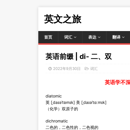
英文之旅
首页
词汇
表达
翻译
英语前缀 | di- 二、双
2022年9月30日
词汇
英语学不
diatomic
英 [ˌdaɪəˈtɒmɪk] 美 [ˌdaɪəˈtɑːmɪk]
（化学）双原子的
dichromatic
二色的，二色性的，二色视的