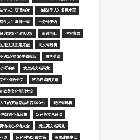
济学人》双语精读
《经济学人》常用术语
济学人》每日一词
一分钟英语
经典短篇小说100篇
主题词汇
伊索寓言
的用法及固定搭配
同义词辨析
英语写作100主题模版
国学英译
小词详解
女生英文名寓意
文件·双语全文
容易误译的英语
的欧美文化常识大全
人生的英语励志名言500句
易混词辨析
亨利短篇小说合集
汉译英常见错误
英语核心术语大全
男生英文名寓意
小说
纽约时报双语文摘
美国建国史话