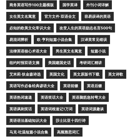
商务英语写作100主题模版
国学英译
外刊小词详解
女生英文名寓意
官方文件·双语全文
容易误译的英语
必知的欧美文化常识大全
改变人生的英语励志名言500句
易混词辨析
欧·亨利短篇小说合集
汉译英常见错误
法律英语核心术语大全
男生英文名寓意
短篇小说
纽约时报双语文摘
美国建国史话
考研词汇精讲
艾米莉·狄金森诗选
英国文化
英文原版书下载
英文诗歌
英语写作必备经典谚语大全
英语前缀
英语后缀
英语热词速递
英语笑话大全
英语脑筋急转弯大全
英语讽刺笑话
英语词根速记1万词
英语词源趣谈
英语语法基础知识大全
莎士比亚十四行诗
马克·吐温短篇小说合集
高频雅思词汇