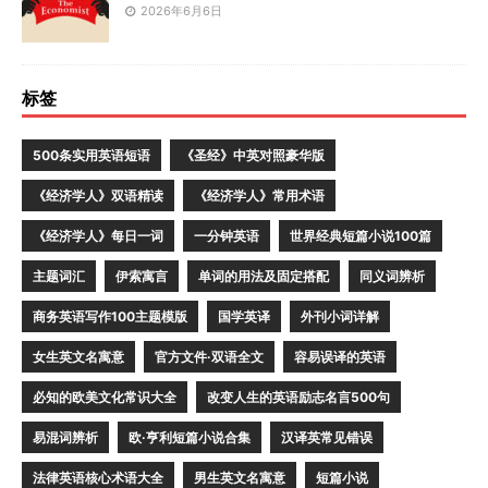
2026年6月6日
标签
500条实用英语短语
《圣经》中英对照豪华版
《经济学人》双语精读
《经济学人》常用术语
《经济学人》每日一词
一分钟英语
世界经典短篇小说100篇
主题词汇
伊索寓言
单词的用法及固定搭配
同义词辨析
商务英语写作100主题模版
国学英译
外刊小词详解
女生英文名寓意
官方文件·双语全文
容易误译的英语
必知的欧美文化常识大全
改变人生的英语励志名言500句
易混词辨析
欧·亨利短篇小说合集
汉译英常见错误
法律英语核心术语大全
男生英文名寓意
短篇小说