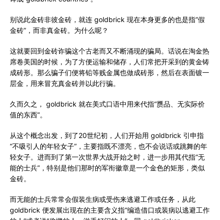
别说此金砖非彼金砖，就连 goldbrick 现在本身更多的也是指“假
金砖”，而非真金砖。为什么呢？
这就要回到金砖诈骗这个古老而又不断涌现的骗局。话说在淘金热
席卷美国的时候，为了方便运输和储存，人们常把开采到的黄金铸
成砖形。那么骗子们便将铅等贱金属也做成砖形，然后在表面镀一
层金，用来冒充真金砖并以此行骗。
久而久之， goldbrick 就在美式口语中用来代指“赝品、无实际价
值的东西”。
从这个概念出发，到了20世纪初，人们开始用 goldbrick 引申指
“不吸引人的年轻女子”，主要指既不漂亮，也不会说话或跳舞的年
轻女子。进而到了第一次世界大战开始之时，进一步用其代指“无
能的士兵”，特别是他们那时的军衔徽章是一个金色的矩形，类似
金砖。
而无能的士兵常常会假装生病或受伤来逃避工作或任务，从此
goldbrick 便发展出现在的主要含义指“编造借口或装病以逃避工作