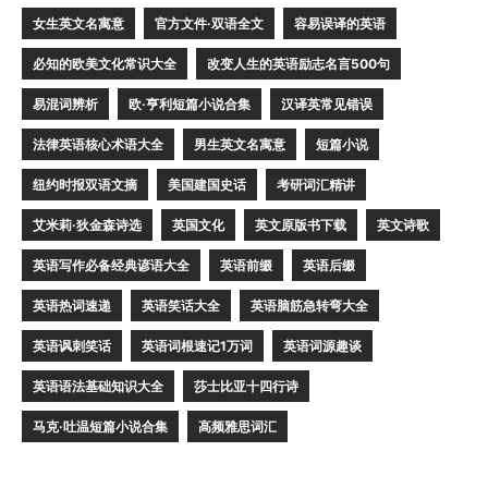
女生英文名寓意
官方文件·双语全文
容易误译的英语
必知的欧美文化常识大全
改变人生的英语励志名言500句
易混词辨析
欧·亨利短篇小说合集
汉译英常见错误
法律英语核心术语大全
男生英文名寓意
短篇小说
纽约时报双语文摘
美国建国史话
考研词汇精讲
艾米莉·狄金森诗选
英国文化
英文原版书下载
英文诗歌
英语写作必备经典谚语大全
英语前缀
英语后缀
英语热词速递
英语笑话大全
英语脑筋急转弯大全
英语讽刺笑话
英语词根速记1万词
英语词源趣谈
英语语法基础知识大全
莎士比亚十四行诗
马克·吐温短篇小说合集
高频雅思词汇