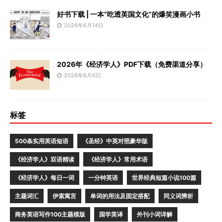
好书下载 | 一本“吃透英国文化”的爆笑漫画小书
2026年6月14日
2026年《经济学人》PDF下载（免费渠道分享）
2026年6月6日
标签
500条实用英语短语
《圣经》中英对照豪华版
《经济学人》双语精读
《经济学人》常用术语
《经济学人》每日一词
一分钟英语
世界经典短篇小说100篇
主题词汇
伊索寓言
单词的用法及固定搭配
同义词辨析
商务英语写作100主题模版
国学英译
外刊小词详解