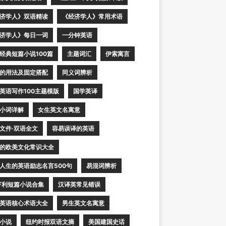
济学人》双语精读
《经济学人》常用术语
济学人》每日一词
一分钟英语
经典短篇小说100篇
主题词汇
伊索寓言
的用法及固定搭配
同义词辨析
英语写作100主题模版
国学英译
小词详解
女生英文名寓意
文件·双语全文
容易误译的英语
的欧美文化常识大全
人生的英语励志名言500句
易混词辨析
亨利短篇小说合集
汉译英常见错误
英语核心术语大全
男生英文名寓意
小说
纽约时报双语文摘
美国建国史话