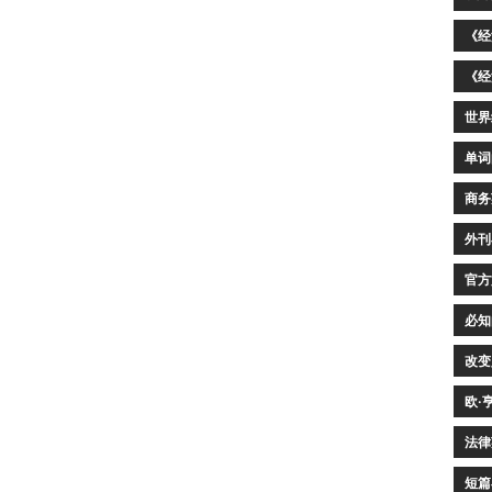
《经
《经
世界
单词
商务
外刊
官方
必知
改变
欧·
法律
短篇