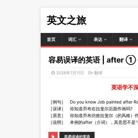
英文之旅
首页
词汇
表达
翻译
容易误译的英语 | after 
2026年7月11日
翻译
英语学不
［例句］ Do you know Job painted after Ra
［误译］ 你知道乔布在拉斐尔后面作画吗?
［原意］ 你知道乔布仿效拉斐尔（的风格）作
［说明］ 本例的after（介词），其意思不是“
容易误译的英语