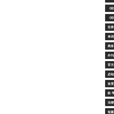
《经
《经
世界
单词
商务
外刊
官方
必知
改变
欧·
法律
短篇