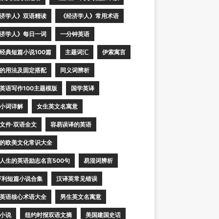
济学人》双语精读
《经济学人》常用术语
济学人》每日一词
一分钟英语
经典短篇小说100篇
主题词汇
伊索寓言
的用法及固定搭配
同义词辨析
英语写作100主题模版
国学英译
小词详解
女生英文名寓意
文件·双语全文
容易误译的英语
的欧美文化常识大全
人生的英语励志名言500句
易混词辨析
亨利短篇小说合集
汉译英常见错误
英语核心术语大全
男生英文名寓意
小说
纽约时报双语文摘
美国建国史话