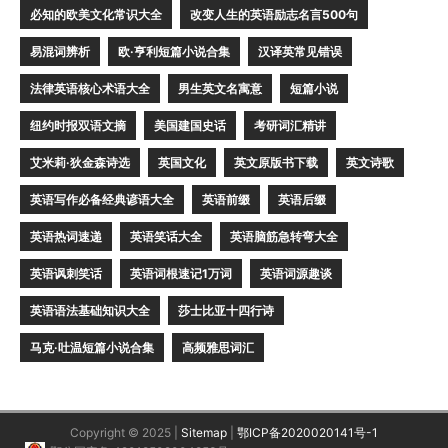
必知的欧美文化常识大全
改变人生的英语励志名言500句
易混词辨析
欧·亨利短篇小说合集
汉译英常见错误
法律英语核心术语大全
男生英文名寓意
短篇小说
纽约时报双语文摘
美国建国史话
考研词汇精讲
艾米莉·狄金森诗选
英国文化
英文原版书下载
英文诗歌
英语写作必备经典谚语大全
英语前缀
英语后缀
英语热词速递
英语笑话大全
英语脑筋急转弯大全
英语讽刺笑话
英语词根速记1万词
英语词源趣谈
英语语法基础知识大全
莎士比亚十四行诗
马克·吐温短篇小说合集
高频雅思词汇
Copyright © 2025 |
Sitemap
|
鄂ICP备2020020141号-1