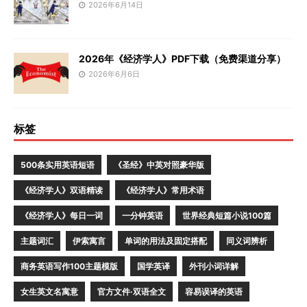
2026年6月14日
2026年《经济学人》PDF下载（免费渠道分享）
2026年6月6日
标签
500条实用英语短语
《圣经》中英对照豪华版
《经济学人》双语精读
《经济学人》常用术语
《经济学人》每日一词
一分钟英语
世界经典短篇小说100篇
主题词汇
伊索寓言
单词的用法及固定搭配
同义词辨析
商务英语写作100主题模版
国学英译
外刊小词详解
女生英文名寓意
官方文件·双语全文
容易误译的英语