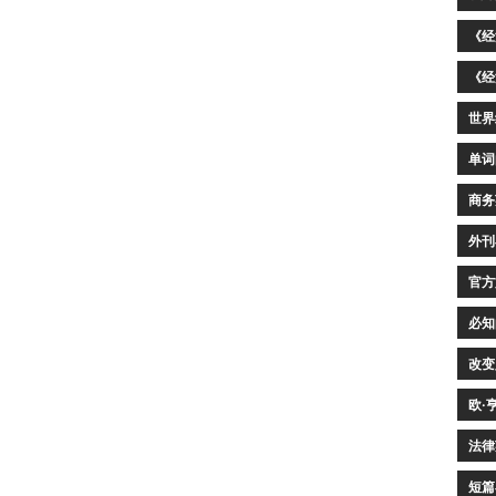
《经
《经
世界
单词
商务
外刊
官方
必知
改变
欧·
法律
短篇