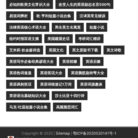
必知的欧美文化常识大全
改变人生的英语励志名言500句
易混词辨析
欧·亨利短篇小说合集
汉译英常见错误
法律英语核心术语大全
男生英文名寓意
短篇小说
纽约时报双语文摘
美国建国史话
考研词汇精讲
艾米莉·狄金森诗选
英国文化
英文原版书下载
英文诗歌
英语写作必备经典谚语大全
英语前缀
英语后缀
英语热词速递
英语笑话大全
英语脑筋急转弯大全
英语讽刺笑话
英语词根速记1万词
英语词源趣谈
英语语法基础知识大全
莎士比亚十四行诗
马克·吐温短篇小说合集
高频雅思词汇
Copyright © 2025 |
Sitemap
|
鄂ICP备2020020141号-1