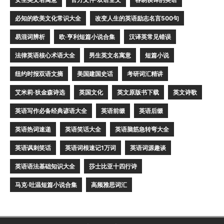
必知的欧美文化常识大全
改变人生的英语励志名言500句
易混词辨析
欧·亨利短篇小说合集
汉译英常见错误
法律英语核心术语大全
男生英文名寓意
短篇小说
纽约时报双语文摘
美国建国史话
考研词汇精讲
艾米莉·狄金森诗选
英国文化
英文原版书下载
英文诗歌
英语写作必备经典谚语大全
英语前缀
英语后缀
英语热词速递
英语笑话大全
英语脑筋急转弯大全
英语讽刺笑话
英语词根速记1万词
英语词源趣谈
英语语法基础知识大全
莎士比亚十四行诗
马克·吐温短篇小说合集
高频雅思词汇