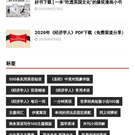
好书下载 | 一本“吃透英国文化”的爆笑漫画小书
2026年6月14日
2026年《经济学人》PDF下载（免费渠道分享）
2026年6月6日
标签
500条实用英语短语
《圣经》中英对照豪华版
《经济学人》双语精读
《经济学人》常用术语
《经济学人》每日一词
一分钟英语
世界经典短篇小说100篇
主题词汇
伊索寓言
单词的用法及固定搭配
同义词辨析
商务英语写作100主题模版
国学英译
外刊小词详解
女生英文名寓意
官方文件·双语全文
容易误译的英语