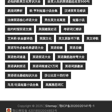
必知的欧美文化常识大全
改变人生的英语励志名言500句
易混词辨析
欧·亨利短篇小说合集
汉译英常见错误
法律英语核心术语大全
男生英文名寓意
短篇小说
纽约时报双语文摘
美国建国史话
考研词汇精讲
艾米莉·狄金森诗选
英国文化
英文原版书下载
英文诗歌
英语写作必备经典谚语大全
英语前缀
英语后缀
英语热词速递
英语笑话大全
英语脑筋急转弯大全
英语讽刺笑话
英语词根速记1万词
英语词源趣谈
英语语法基础知识大全
莎士比亚十四行诗
马克·吐温短篇小说合集
高频雅思词汇
Copyright © 2025 |
Sitemap
|
鄂ICP备2020020141号-1
鄂公网安备 42018502004853号