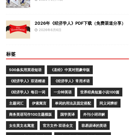
2026年《经济学人》PDF下载（免费渠道分享）
2026年6月6日
标签
500条实用英语短语
《圣经》中英对照豪华版
《经济学人》双语精读
《经济学人》常用术语
《经济学人》每日一词
一分钟英语
世界经典短篇小说100篇
主题词汇
伊索寓言
单词的用法及固定搭配
同义词辨析
商务英语写作100主题模版
国学英译
外刊小词详解
女生英文名寓意
官方文件·双语全文
容易误译的英语