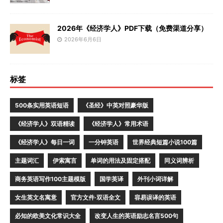
2026年《经济学人》PDF下载（免费渠道分享）
2026年6月6日
标签
500条实用英语短语
《圣经》中英对照豪华版
《经济学人》双语精读
《经济学人》常用术语
《经济学人》每日一词
一分钟英语
世界经典短篇小说100篇
主题词汇
伊索寓言
单词的用法及固定搭配
同义词辨析
商务英语写作100主题模版
国学英译
外刊小词详解
女生英文名寓意
官方文件·双语全文
容易误译的英语
必知的欧美文化常识大全
改变人生的英语励志名言500句