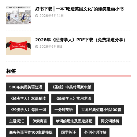
好书下载 | 一本“吃透英国文化”的爆笑漫画小书
2026年6月14日
2026年《经济学人》PDF下载（免费渠道分享）
2026年6月6日
标签
500条实用英语短语
《圣经》中英对照豪华版
《经济学人》双语精读
《经济学人》常用术语
《经济学人》每日一词
一分钟英语
世界经典短篇小说100篇
主题词汇
伊索寓言
单词的用法及固定搭配
同义词辨析
商务英语写作100主题模版
国学英译
外刊小词详解