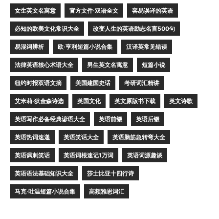
女生英文名寓意
官方文件·双语全文
容易误译的英语
必知的欧美文化常识大全
改变人生的英语励志名言500句
易混词辨析
欧·亨利短篇小说合集
汉译英常见错误
法律英语核心术语大全
男生英文名寓意
短篇小说
纽约时报双语文摘
美国建国史话
考研词汇精讲
艾米莉·狄金森诗选
英国文化
英文原版书下载
英文诗歌
英语写作必备经典谚语大全
英语前缀
英语后缀
英语热词速递
英语笑话大全
英语脑筋急转弯大全
英语讽刺笑话
英语词根速记1万词
英语词源趣谈
英语语法基础知识大全
莎士比亚十四行诗
马克·吐温短篇小说合集
高频雅思词汇