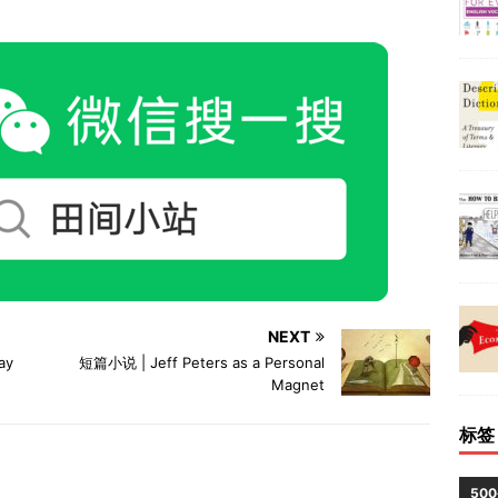
NEXT
ay
短篇小说 | Jeff Peters as a Personal
Magnet
标签
50