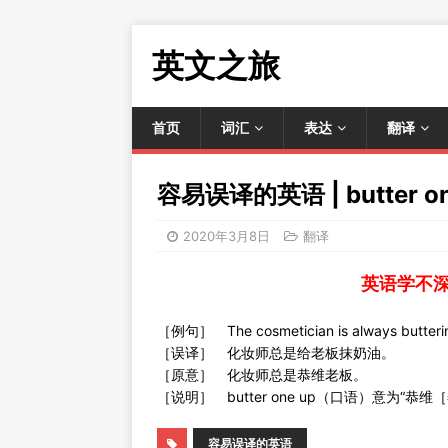
英文之旅
首页
词汇
表达
翻译
容易误译的英语 | butter on
2020年3月8日
翻译
英语学不
［例句］ The cosmetician is always butterin
［误译］ 化妆师总是给老板抹奶油。
［原意］ 化妆师总是恭维老板。
［说明］ butter one up（口语）意为“恭维
容易误译的英语