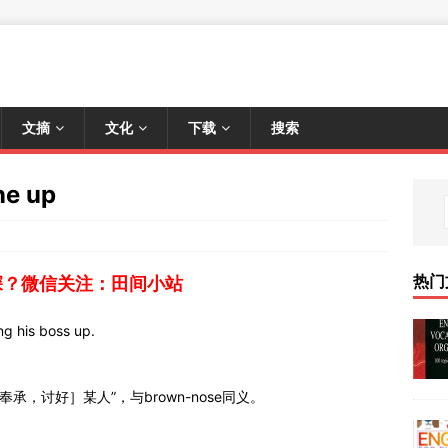
文摘
文化
下载
搜索
e up
热门
深？微信关注：田间小站
g his boss up.
［奉承，讨好］某人”，与brown-nose同义。