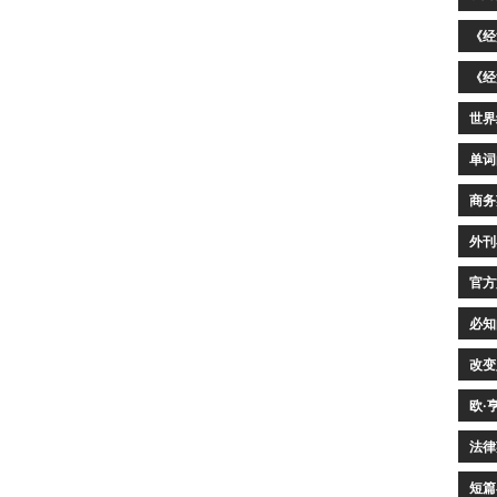
《经
《经
世界
单词
商务
外刊
官方
必知
改变
欧·
法律
短篇