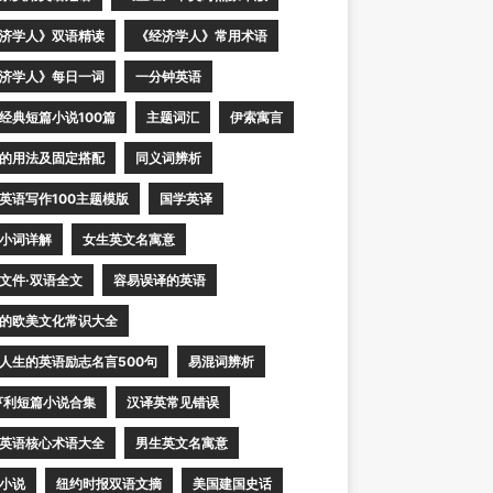
济学人》双语精读
《经济学人》常用术语
济学人》每日一词
一分钟英语
经典短篇小说100篇
主题词汇
伊索寓言
的用法及固定搭配
同义词辨析
英语写作100主题模版
国学英译
小词详解
女生英文名寓意
文件·双语全文
容易误译的英语
的欧美文化常识大全
人生的英语励志名言500句
易混词辨析
亨利短篇小说合集
汉译英常见错误
英语核心术语大全
男生英文名寓意
小说
纽约时报双语文摘
美国建国史话