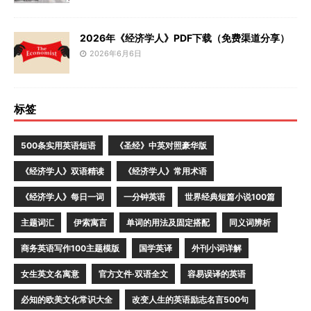
2026年《经济学人》PDF下载（免费渠道分享）
2026年6月6日
标签
500条实用英语短语
《圣经》中英对照豪华版
《经济学人》双语精读
《经济学人》常用术语
《经济学人》每日一词
一分钟英语
世界经典短篇小说100篇
主题词汇
伊索寓言
单词的用法及固定搭配
同义词辨析
商务英语写作100主题模版
国学英译
外刊小词详解
女生英文名寓意
官方文件·双语全文
容易误译的英语
必知的欧美文化常识大全
改变人生的英语励志名言500句