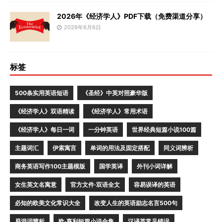
2026年《经济学人》PDF下载（免费渠道分享）
2026年6月6日
标签
500条实用英语短语
《圣经》中英对照豪华版
《经济学人》双语精读
《经济学人》常用术语
《经济学人》每日一词
一分钟英语
世界经典短篇小说100篇
主题词汇
伊索寓言
单词的用法及固定搭配
同义词辨析
商务英语写作100主题模版
国学英译
外刊小词详解
女生英文名寓意
官方文件·双语全文
容易误译的英语
必知的欧美文化常识大全
改变人生的英语励志名言500句
易混词辨析
欧·亨利短篇小说合集
汉译英常见错误