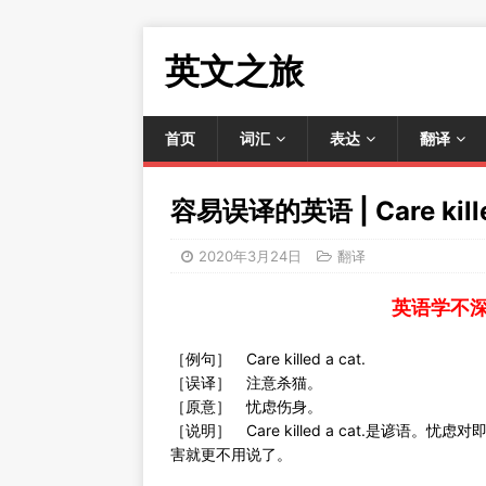
英文之旅
首页
词汇
表达
翻译
容易误译的英语 | Care kille
2020年3月24日
翻译
英语学不
［例句］ Care killed a cat.
［误译］ 注意杀猫。
［原意］ 忧虑伤身。
［说明］ Care killed a cat.是谚
害就更不用说了。