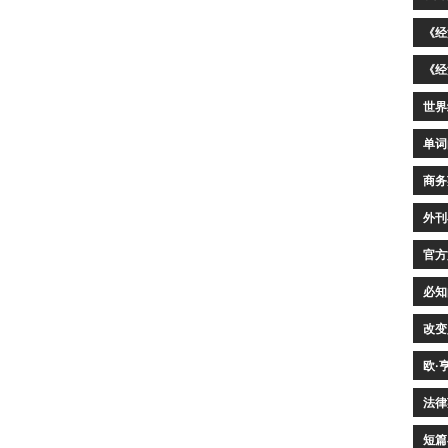
《经
《经
世界
单词
商务
外刊
官方
必知
改变
欧·
法律
短篇