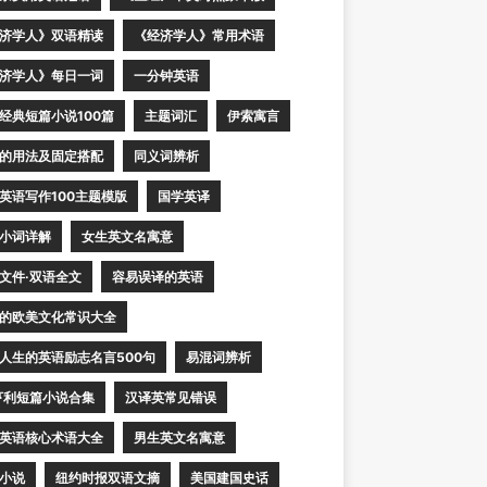
济学人》双语精读
《经济学人》常用术语
济学人》每日一词
一分钟英语
经典短篇小说100篇
主题词汇
伊索寓言
的用法及固定搭配
同义词辨析
英语写作100主题模版
国学英译
小词详解
女生英文名寓意
文件·双语全文
容易误译的英语
的欧美文化常识大全
人生的英语励志名言500句
易混词辨析
亨利短篇小说合集
汉译英常见错误
英语核心术语大全
男生英文名寓意
小说
纽约时报双语文摘
美国建国史话