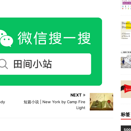
NEXT
ndy
短篇小说 | New York by Camp Fire
Light
标签
50