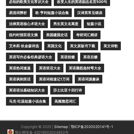
必知的欧美文化常识大全
改变人生的英语励志名言500句
易混词辨析
欧·亨利短篇小说合集
汉译英常见错误
法律英语核心术语大全
男生英文名寓意
短篇小说
纽约时报双语文摘
美国建国史话
考研词汇精讲
艾米莉·狄金森诗选
英国文化
英文原版书下载
英文诗歌
英语写作必备经典谚语大全
英语前缀
英语后缀
英语热词速递
英语笑话大全
英语脑筋急转弯大全
英语讽刺笑话
英语词根速记1万词
英语词源趣谈
英语语法基础知识大全
莎士比亚十四行诗
马克·吐温短篇小说合集
高频雅思词汇
Copyright © 2025 |
Sitemap
|
鄂ICP备2020020141号-1
鄂公网安备 42018502004853号