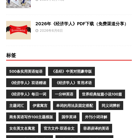
2026年《经济学人》PDF下载（免费渠道分享）
2026年6月6日
标签
500条实用英语短语
《圣经》中英对照豪华版
《经济学人》双语精读
《经济学人》常用术语
《经济学人》每日一词
一分钟英语
世界经典短篇小说100篇
主题词汇
伊索寓言
单词的用法及固定搭配
同义词辨析
商务英语写作100主题模版
国学英译
外刊小词详解
女生英文名寓意
官方文件·双语全文
容易误译的英语