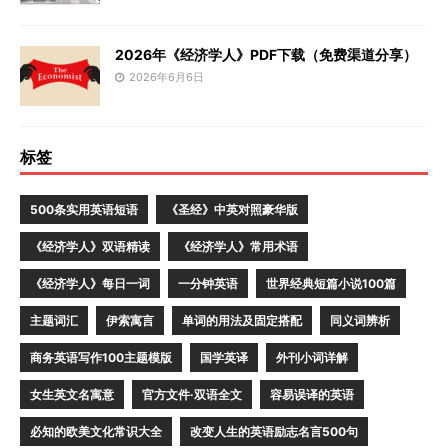
2026年《经济学人》PDF下载（免费渠道分享）
2026年6月6日
标签
500条实用英语短语
《圣经》中英对照豪华版
《经济学人》双语精读
《经济学人》常用术语
《经济学人》每日一词
一分钟英语
世界经典短篇小说100篇
主题词汇
伊索寓言
单词的用法及固定搭配
同义词辨析
商务英语写作100主题模版
国学英译
外刊小词详解
女生英文名寓意
官方文件·双语全文
容易误译的英语
必知的欧美文化常识大全
改变人生的英语励志名言500句