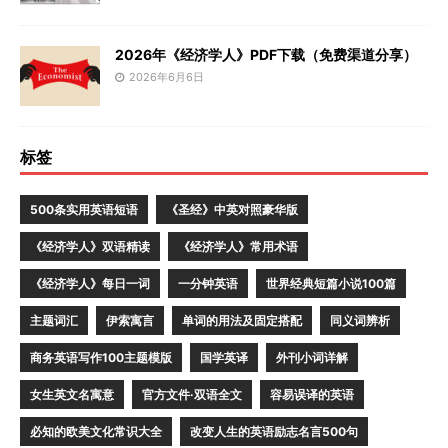
2026年《经济学人》PDF下载（免费渠道分享）
2026年6月6日
标签
500条实用英语短语
《圣经》中英对照豪华版
《经济学人》双语精读
《经济学人》常用术语
《经济学人》每日一词
一分钟英语
世界经典短篇小说100篇
主题词汇
伊索寓言
单词的用法及固定搭配
同义词辨析
商务英语写作100主题模版
国学英译
外刊小词详解
女生英文名寓意
官方文件·双语全文
容易误译的英语
必知的欧美文化常识大全
改变人生的英语励志名言500句