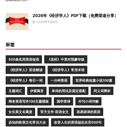
2026年《经济学人》PDF下载（免费渠道分享）
2026年6月6日
标签
500条实用英语短语
《圣经》中英对照豪华版
《经济学人》双语精读
《经济学人》常用术语
《经济学人》每日一词
一分钟英语
世界经典短篇小说100篇
主题词汇
伊索寓言
单词的用法及固定搭配
同义词辨析
商务英语写作100主题模版
国学英译
外刊小词详解
女生英文名寓意
官方文件·双语全文
容易误译的英语
必知的欧美文化常识大全
改变人生的英语励志名言500句