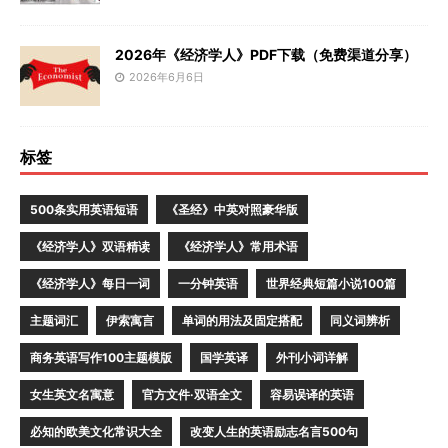
2026年《经济学人》PDF下载（免费渠道分享）
2026年6月6日
标签
500条实用英语短语
《圣经》中英对照豪华版
《经济学人》双语精读
《经济学人》常用术语
《经济学人》每日一词
一分钟英语
世界经典短篇小说100篇
主题词汇
伊索寓言
单词的用法及固定搭配
同义词辨析
商务英语写作100主题模版
国学英译
外刊小词详解
女生英文名寓意
官方文件·双语全文
容易误译的英语
必知的欧美文化常识大全
改变人生的英语励志名言500句