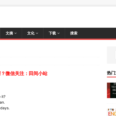
文摘
文化
下载
搜索
热门
深？微信关注：田间小站
 it?
an.
adays.