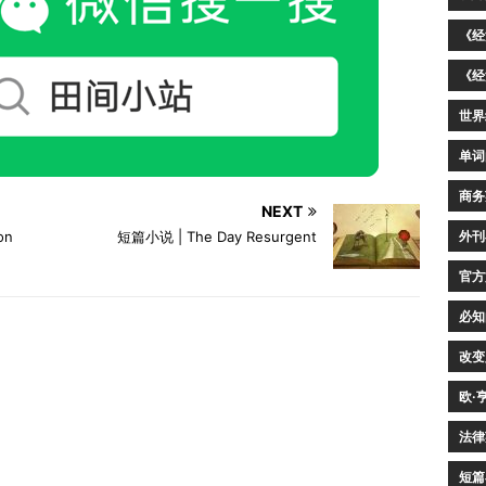
《经
《经
世界
单词
商务
NEXT
外刊
on
短篇小说 | The Day Resurgent
官方
必知
改变
欧·
法律
短篇