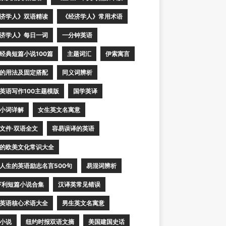
济学人》双语精读
《经济学人》常用术语
济学人》每日一词
一分钟英语
经典短篇小说100篇
主题词汇
伊索寓言
的用法及固定搭配
同义词辨析
英语写作100主题模版
国学英译
小词详解
女生英文名寓意
文件·双语全文
容易误译的英语
的欧美文化常识大全
人生的英语励志名言500句
易混词辨析
亨利短篇小说合集
汉译英常见错误
英语核心术语大全
男生英文名寓意
小说
纽约时报双语文摘
美国建国史话