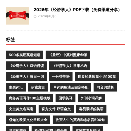
2026年《经济学人》PDF下载（免费渠道分享）
2026年6月6日
标签
500条实用英语短语
《圣经》中英对照豪华版
《经济学人》双语精读
《经济学人》常用术语
《经济学人》每日一词
一分钟英语
世界经典短篇小说100篇
主题词汇
伊索寓言
单词的用法及固定搭配
同义词辨析
商务英语写作100主题模版
国学英译
外刊小词详解
女生英文名寓意
官方文件·双语全文
容易误译的英语
必知的欧美文化常识大全
改变人生的英语励志名言500句
易混词辨析
欧·亨利短篇小说合集
汉译英常见错误