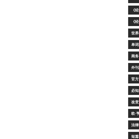
《经
《经
世界
单词
商务
外刊
官方
必知
改变
欧·
法律
短篇