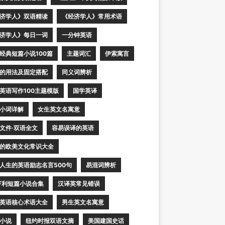
济学人》双语精读
《经济学人》常用术语
济学人》每日一词
一分钟英语
经典短篇小说100篇
主题词汇
伊索寓言
的用法及固定搭配
同义词辨析
英语写作100主题模版
国学英译
小词详解
女生英文名寓意
文件·双语全文
容易误译的英语
的欧美文化常识大全
人生的英语励志名言500句
易混词辨析
亨利短篇小说合集
汉译英常见错误
英语核心术语大全
男生英文名寓意
小说
纽约时报双语文摘
美国建国史话