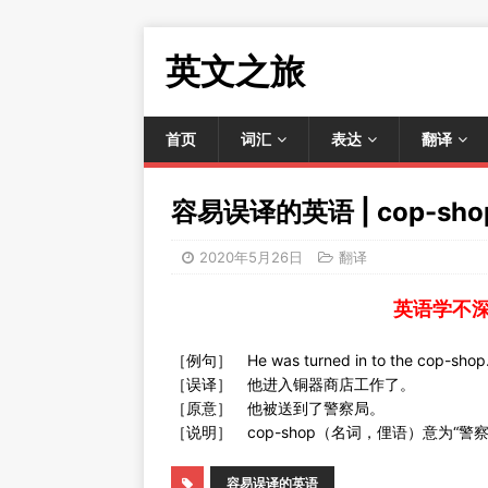
英文之旅
首页
词汇
表达
翻译
容易误译的英语 | cop-sho
2020年5月26日
翻译
英语学不
［例句］ He was turned in to the cop-shop
［误译］ 他进入铜器商店工作了。
［原意］ 他被送到了警察局。
［说明］ cop-shop（名词，俚语）意为“警察局”
容易误译的英语