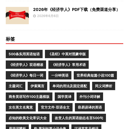
2026年《经济学人》PDF下载（免费渠道分享）
2026年6月6日
标签
500条实用英语短语
《圣经》中英对照豪华版
《经济学人》双语精读
《经济学人》常用术语
《经济学人》每日一词
一分钟英语
世界经典短篇小说100篇
主题词汇
伊索寓言
单词的用法及固定搭配
同义词辨析
商务英语写作100主题模版
国学英译
外刊小词详解
女生英文名寓意
官方文件·双语全文
容易误译的英语
必知的欧美文化常识大全
改变人生的英语励志名言500句
易混词辨析
欧·亨利短篇小说合集
汉译英常见错误