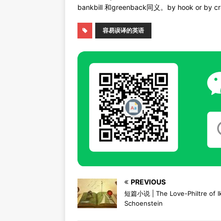
bankbill 和greenback同义。by hook or
容易误译的英语
PREVIOUS
短篇小说 | The Love-Philtre of I
Schoenstein