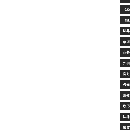
《经
《经
世界
单词
商务
外刊
官方
必知
改变
欧·
法律
短篇