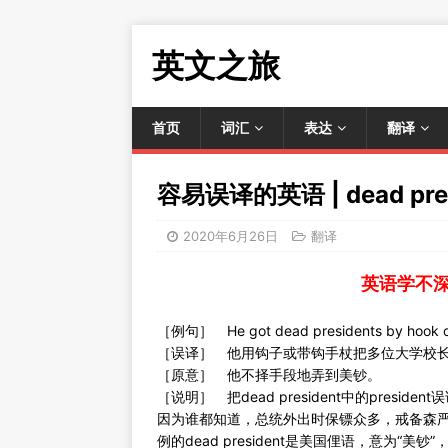
英文之旅
首页
词汇
表达
翻译
容易误译的英语 | dead pres
2020年6月26日
翻译
英语学不
［例句］ He got dead presidents by hook or
［误译］ 他用钩子或带钩手杖把多位大学校
［原意］ 他不择手段地弄到美钞。
［说明］ 把dead president中的pres
因为谁都知道，总统外出时保镖众多，戒备森严
例的dead president是美国俚语，意为“美