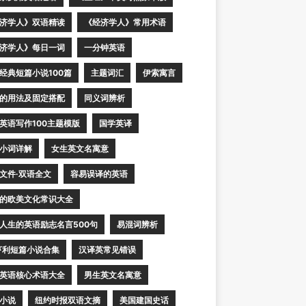
济学人》双语精读
《经济学人》常用术语
济学人》每日一词
一分钟英语
经典短篇小说100篇
主题词汇
伊索寓言
的用法及固定搭配
同义词辨析
英语写作100主题模版
国学英译
小词详解
女生英文名寓意
文件·双语全文
容易误译的英语
的欧美文化常识大全
人生的英语励志名言500句
易混词辨析
亨利短篇小说合集
汉译英常见错误
英语核心术语大全
男生英文名寓意
小说
纽约时报双语文摘
美国建国史话