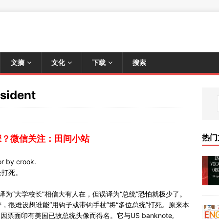
文摘
文化
下载
搜索
ident
热门
深？微信关注：田间小站
 by crook.
长打死。
ident误译为“大学校长”相信大有人在，但误译为“总统”恐怕就极少了。
，很难设想谁能“用钩子或带钩手杖”将“多位总统”打死。原来本
钞”，因票面印有美国已故总统头像而得名。它与US banknote,