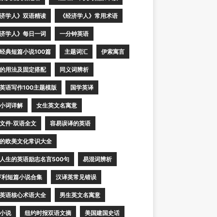
济学人》双语精读
《经济学人》常用术语
济学人》每日一词
一分钟英语
经典短篇小说100篇
主题词汇
伊索寓言
的用法及固定搭配
同义词辨析
英语写作100主题模版
国学英译
小词详解
女生英文名寓意
文件·双语全文
容易误译的英语
的欧美文化常识大全
人生的英语励志名言500句
易混词辨析
亨利短篇小说合集
汉译英常见错误
英语核心术语大全
男生英文名寓意
小说
纽约时报双语文摘
美国建国史话