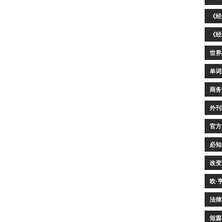
《经
《经
世界
单词
商务
外刊
官方
必知
改变
欧·
法律
短篇