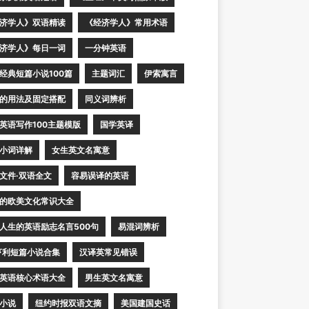
济学人》双语精读
《经济学人》常用术语
济学人》每日一词
一分钟英语
经典短篇小说100篇
主题词汇
伊索寓言
的用法及固定搭配
同义词辨析
英语写作100主题模版
国学英译
小词详解
女生英文名寓意
文件·双语全文
容易误译的英语
的欧美文化常识大全
人生的英语励志名言500句
易混词辨析
亨利短篇小说合集
汉译英常见错误
英语核心术语大全
男生英文名寓意
小说
纽约时报双语文摘
美国建国史话