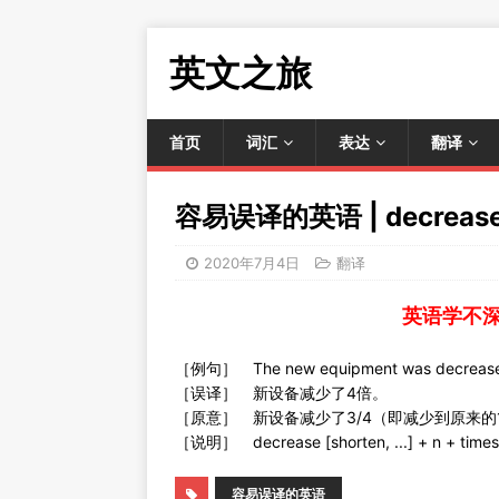
英文之旅
首页
词汇
表达
翻译
容易误译的英语 | decrease [sh
2020年7月4日
翻译
英语学不
［例句］ The new equipment was decreased
［误译］ 新设备减少了4倍。
［原意］ 新设备减少了3/4（即减少到原来的1
［说明］ decrease [shorten, ...] 
容易误译的英语