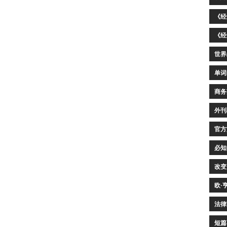
《经
《经
世界
单词
商务
外刊
官方
必知
改变
欧·
法律
短篇