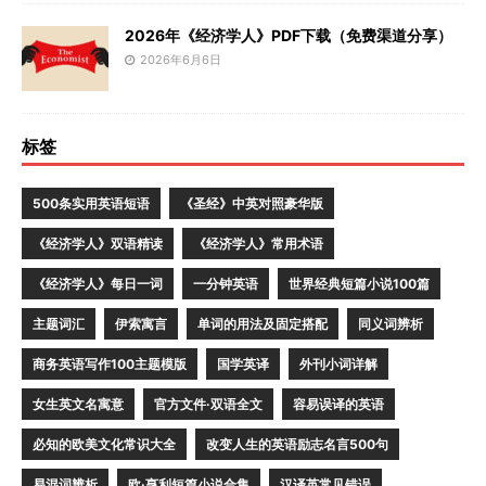
2026年《经济学人》PDF下载（免费渠道分享）
2026年6月6日
标签
500条实用英语短语
《圣经》中英对照豪华版
《经济学人》双语精读
《经济学人》常用术语
《经济学人》每日一词
一分钟英语
世界经典短篇小说100篇
主题词汇
伊索寓言
单词的用法及固定搭配
同义词辨析
商务英语写作100主题模版
国学英译
外刊小词详解
女生英文名寓意
官方文件·双语全文
容易误译的英语
必知的欧美文化常识大全
改变人生的英语励志名言500句
易混词辨析
欧·亨利短篇小说合集
汉译英常见错误