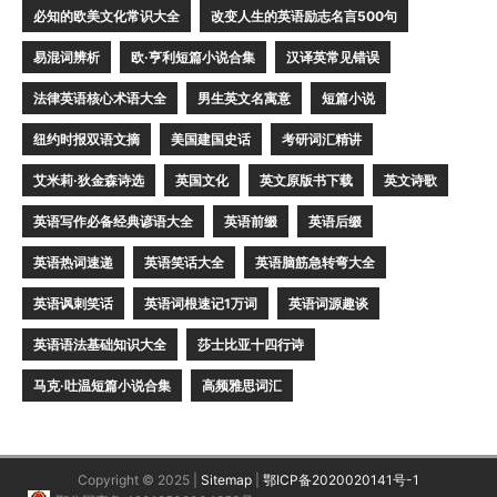
必知的欧美文化常识大全
改变人生的英语励志名言500句
易混词辨析
欧·亨利短篇小说合集
汉译英常见错误
法律英语核心术语大全
男生英文名寓意
短篇小说
纽约时报双语文摘
美国建国史话
考研词汇精讲
艾米莉·狄金森诗选
英国文化
英文原版书下载
英文诗歌
英语写作必备经典谚语大全
英语前缀
英语后缀
英语热词速递
英语笑话大全
英语脑筋急转弯大全
英语讽刺笑话
英语词根速记1万词
英语词源趣谈
英语语法基础知识大全
莎士比亚十四行诗
马克·吐温短篇小说合集
高频雅思词汇
Copyright © 2025 |
Sitemap
|
鄂ICP备2020020141号-1