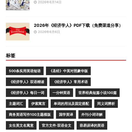
2026年6月14日
2026年《经济学人》PDF下载（免费渠道分享）
2026年6月6日
标签
500条实用英语短语
《圣经》中英对照豪华版
《经济学人》双语精读
《经济学人》常用术语
《经济学人》每日一词
一分钟英语
世界经典短篇小说100篇
主题词汇
伊索寓言
单词的用法及固定搭配
同义词辨析
商务英语写作100主题模版
国学英译
外刊小词详解
女生英文名寓意
官方文件·双语全文
容易误译的英语