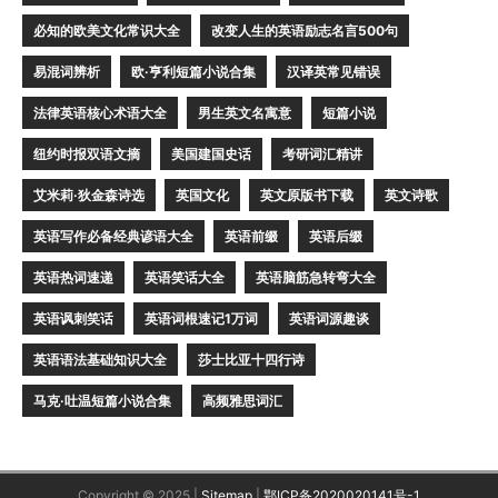
必知的欧美文化常识大全
改变人生的英语励志名言500句
易混词辨析
欧·亨利短篇小说合集
汉译英常见错误
法律英语核心术语大全
男生英文名寓意
短篇小说
纽约时报双语文摘
美国建国史话
考研词汇精讲
艾米莉·狄金森诗选
英国文化
英文原版书下载
英文诗歌
英语写作必备经典谚语大全
英语前缀
英语后缀
英语热词速递
英语笑话大全
英语脑筋急转弯大全
英语讽刺笑话
英语词根速记1万词
英语词源趣谈
英语语法基础知识大全
莎士比亚十四行诗
马克·吐温短篇小说合集
高频雅思词汇
Copyright © 2025 |
Sitemap
|
鄂ICP备2020020141号-1