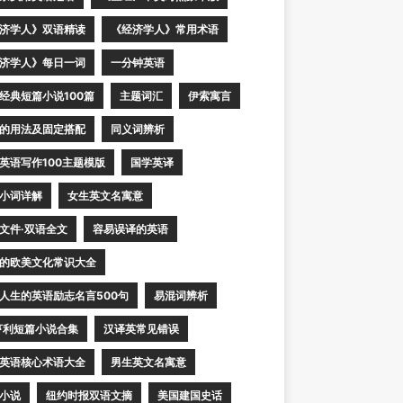
济学人》双语精读
《经济学人》常用术语
济学人》每日一词
一分钟英语
经典短篇小说100篇
主题词汇
伊索寓言
的用法及固定搭配
同义词辨析
英语写作100主题模版
国学英译
小词详解
女生英文名寓意
文件·双语全文
容易误译的英语
的欧美文化常识大全
人生的英语励志名言500句
易混词辨析
亨利短篇小说合集
汉译英常见错误
英语核心术语大全
男生英文名寓意
小说
纽约时报双语文摘
美国建国史话