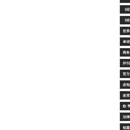
《经
《经
世界
单词
商务
外刊
官方
必知
改变
欧·
法律
短篇