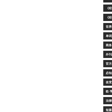
《经
《经
世界
单词
商务
外刊
官方
必知
改变
欧·
法律
短篇