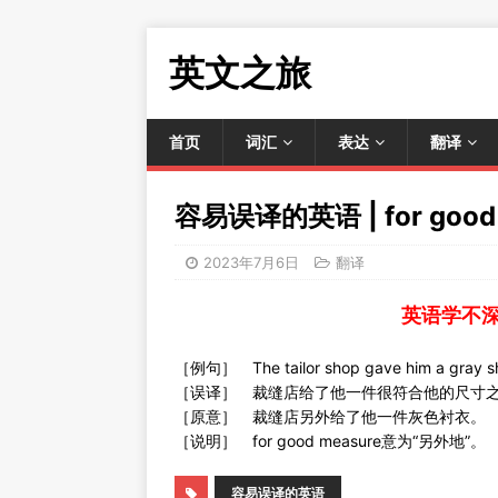
英文之旅
首页
词汇
表达
翻译
容易误译的英语 | for good
2023年7月6日
翻译
英语学不
［例句］ The tailor shop gave him a gray shi
［误译］ 裁缝店给了他一件很符合他的尺寸
［原意］ 裁缝店另外给了他一件灰色衬衣。
［说明］ for good measure意为“另外地”。
容易误译的英语