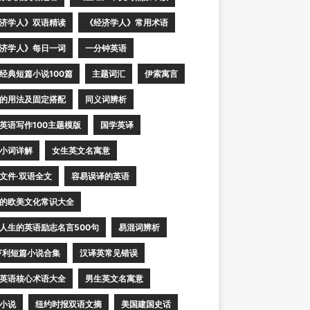
济学人》双语精读
《经济学人》常用术语
济学人》每日一词
一分钟英语
经典短篇小说100篇
主题词汇
伊索寓言
的用法及固定搭配
同义词辨析
英语写作100主题模版
国学英译
小词详解
女生英文名寓意
文件·双语全文
容易误译的英语
的欧美文化常识大全
人生的英语励志名言500句
易混词辨析
亨利短篇小说合集
汉译英常见错误
英语核心术语大全
男生英文名寓意
小说
纽约时报双语文摘
美国建国史话